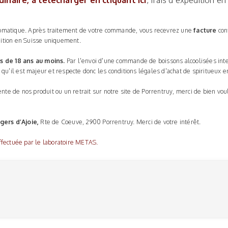
rdinaire, à télécharger en cliquant ici
, frais d’expédition e
omatique. Après traitement de votre commande, vous recevrez une
facture
con
dition en Suisse uniquement.
s de 18 ans au moins.
Par l'envoi d'une commande de boissons alcoolisées inte
e qu'il est majeur et respecte donc les conditions légales d'achat de spiritueux e
nte de nos produit ou un retrait sur notre site de Porrentruy, merci de bien vou
gers d’Ajoie,
Rte de Coeuve, 2900 Porrentruy. Merci de votre intérêt.
fectuée par le laboratoire METAS.