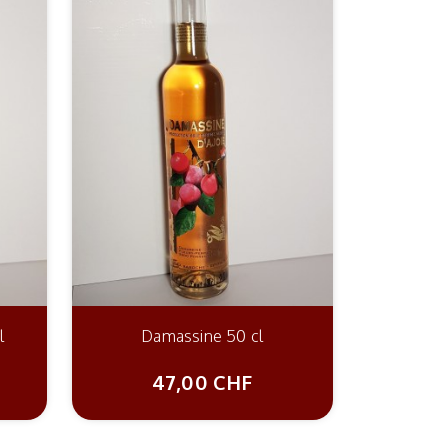
l
Damassine 50 cl
47,00 CHF