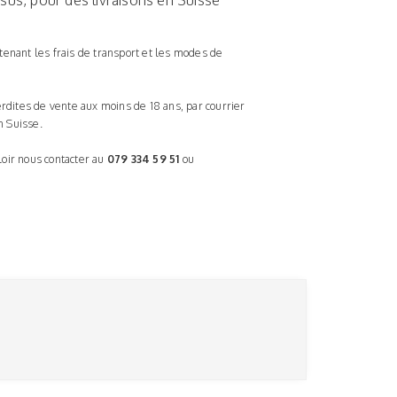
n sus, pour des livraisons en Suisse
tenant les frais de transport et les modes de
rdites de vente aux moins de 18 ans, par courrier
n Suisse.
loir nous contacter au
079 334 59 51
ou