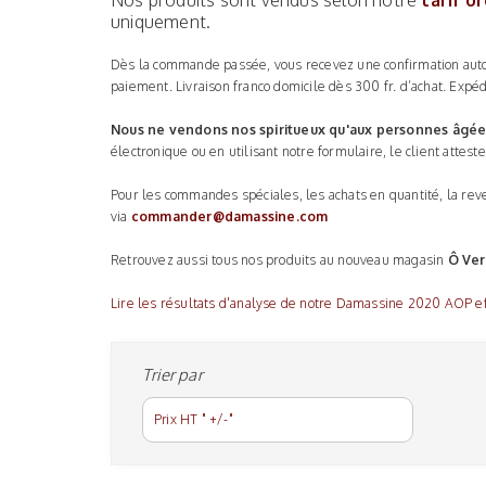
Nos produits sont vendus selon notre
tarif o
uniquement.
Dès la commande passée, vous recevez une confirmation aut
paiement. Livraison franco domicile dès 300 fr. d’achat. Expé
Nous ne vendons nos spiritueux qu'aux personnes âgée
électronique ou en utilisant notre formulaire, le client attest
Pour les commandes spéciales, les achats en quantité, la reve
via
commander@damassine.com
Retrouvez aussi tous nos produits au nouveau magasin
Ô Ver
Lire les résultats d'analyse de notre Damassine 2020 AOP ef
Trier par
Prix HT " +/-"